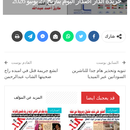
جريدة الدار اصدار اليوم بتاريخ 27 يونيو 2026
شارك
السابق بوست
القادم بوست
تنويه وتحذير هام جدا للناشرين
ابشع جريمة قتل في امبده راح
السودانين عبر الميديا
ضحيتها الشاب عبدالرحمن
قد يعجبك ايضا
المزيد عن المؤلف
اصدارات
اصدارات