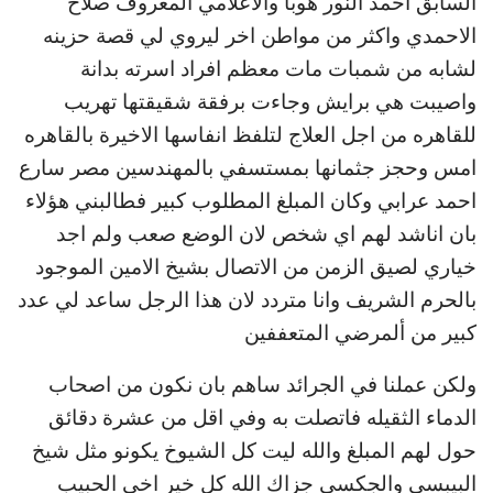
السابق احمد النور هوبا والاعلامي المعروف صلاح
الاحمدي واكثر من مواطن اخر ليروي لي قصة حزينه
لشابه من شمبات مات معظم افراد اسرته بدانة
واصيبت هي برايش وجاءت برفقة شقيقتها تهريب
للقاهره من اجل العلاج لتلفظ انفاسها الاخيرة بالقاهره
امس وحجز جثمانها بمستسفي بالمهندسين مصر سارع
احمد عرابي وكان المبلغ المطلوب كبير فطالبني هؤلاء
بان اناشد لهم اي شخص لان الوضع صعب ولم اجد
خياري لصيق الزمن من الاتصال بشيخ الامين الموجود
بالحرم الشريف وانا متردد لان هذا الرجل ساعد لي عدد
كبير من ألمرضي المتعففين
ولكن عملنا في الجرائد ساهم بان نكون من اصحاب
الدماء الثقيله فاتصلت به وفي اقل من عشرة دقائق
حول لهم المبلغ والله ليت كل الشيوخ يكونو مثل شيخ
البيبسي والجكسي جزاك الله كل خير اخي الحبيب