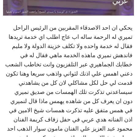
عربي
الصورة دي كويسة يا سيدي الشيخ؟ راجعت الصور اسي و لقيتها
يحكي ان احد الاصدقاء المقربين من الرئيس الراحل
تميري له الرحمة ساله اب عاج اطلب اي خدمة تريدها
فقال له خدمة واحده ولا تكلف خزينة الدولة ولا مليم
فاندهش نميري ماهذه الخدمة ماهي فقال له في
خطابك الجماهيري عبر التلفزيون وانت تخاطب الشعب
دعني اهمس علي اذنك لثواني واذهب سريعا وهنا تكون
قدمت لي حل لكل مشاكلي لان كل من يشاهدني
سيساعدني تذكرت تلك الهمسات من صديق نميري
دون ان يعرف كل من شاهده يهمس ماذا قال لنميري
في همس متفق عليه تذكرت همسات شيخ الامين في
اذن الفنانه هدي عربي في حفل زفاف كريمة الفنان
محمود عبد العزيز علي الفنان مامون سوار الذهب احد