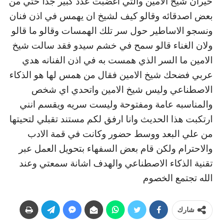
حيران شيخ الامين والتي اغضبت عدد كبير جدا حتي من
بعض اصدقائه وقالو كيف لشيخ ان يهمس في اذن فنان
ونسجو الاساطير حول سر تلك الهمسات وقالو ما قالو
ولان الغناء قالو سمح في خشم سيدو فقد سالت شيخ
الامين ما السر الذي همست به في اذن الفنانه هدي
عربي فضحك شيخ الامين فقال من همس لها هو الذكاء
الاصطناعي وليس شيخ الامين واتحدي اي شخص
والمناسبه عامة ومفتوحة وليست سريه ويقسم انني
ارتكبت هذا الحديث وانا ارفق لكم مستند تقبلي لتحيتها
من علي البعد ووسط حضور وكانت في قمة الادب
والاحترام ولكن قام بعض السفهاء بتحويل العمل عبر
تقنية الذكاء الاصطناعي والهدف اشانة سمعتي وعند
الله تجتمع الخصوم
شارك