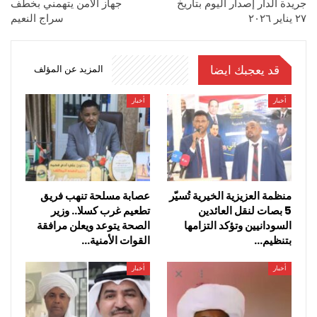
جريدة الدار إصدار اليوم بتاريخ
جهاز الامن يتهمني بخطف
٢٧ يناير ٢٠٢٦
سراج النعيم
قد يعجبك ايضا
المزيد عن المؤلف
أخبار
أخبار
منظمة العزيزية الخيرية تُسيّر
عصابة مسلحة تنهب فريق
5 بصات لنقل العائدين
تطعيم غرب كسلا.. وزير
السودانيين وتؤكد التزامها
الصحة يتوعد ويعلن مرافقة
بتنظيم…
القوات الأمنية…
أخبار
أخبار