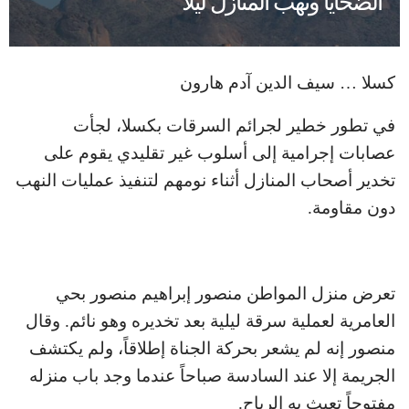
الضحايا ونهب المنازل ليلاً
كسلا … سيف الدين آدم هارون
في تطور خطير لجرائم السرقات بكسلا، لجأت
عصابات إجرامية إلى أسلوب غير تقليدي يقوم على
تخدير أصحاب المنازل أثناء نومهم لتنفيذ عمليات النهب
دون مقاومة.
تعرض منزل المواطن منصور إبراهيم منصور بحي
العامرية لعملية سرقة ليلية بعد تخديره وهو نائم. وقال
منصور إنه لم يشعر بحركة الجناة إطلاقاً، ولم يكتشف
الجريمة إلا عند السادسة صباحاً عندما وجد باب منزله
مفتوحاً تعبث به الرياح.