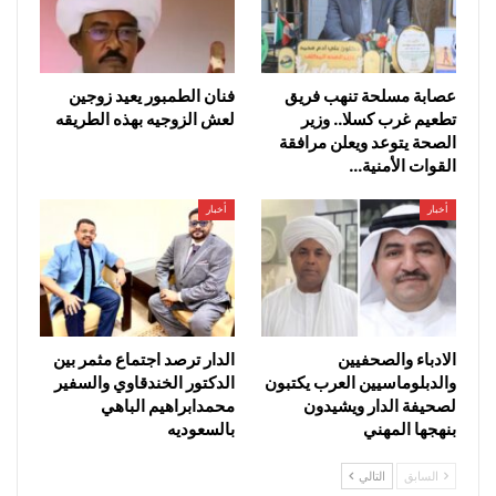
عصابة مسلحة تنهب فريق
فنان الطمبور يعيد زوجين
تطعيم غرب كسلا.. وزير
لعش الزوجيه بهذه الطريقه
الصحة يتوعد ويعلن مرافقة
القوات الأمنية…
أخبار
أخبار
الادباء والصحفيين
الدار ترصد اجتماع مثمر بين
والدبلوماسيين العرب يكتبون
الدكتور الخندقاوي والسفير
لصحيفة الدار ويشيدون
محمدابراهيم الباهي
بنهجها المهني
بالسعوديه
السابق
التالي