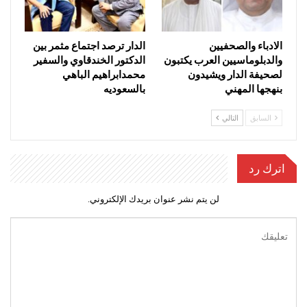
الادباء والصحفيين
الدار ترصد اجتماع مثمر بين
والدبلوماسيين العرب يكتبون
الدكتور الخندقاوي والسفير
لصحيفة الدار ويشيدون
محمدابراهيم الباهي
بنهجها المهني
بالسعوديه
السابق
التالي
اترك رد
لن يتم نشر عنوان بريدك الإلكتروني.