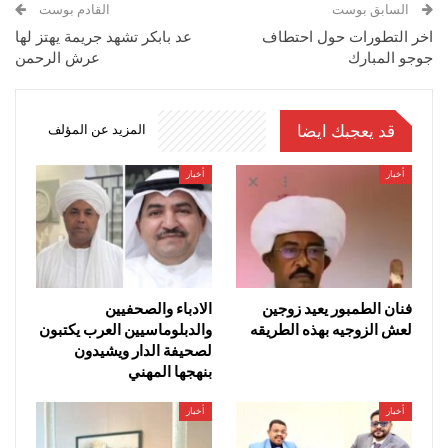
السابق بوست
القادم بوست
اخر التطورات حول احتطاف
عد بابكر تشهد جريمة يهتز لها
جوجو المبارك
عرش الرحمن
قد يعجبك ايضا
المزيد عن المؤلف
أخبار
أخبار
فنان الطمبور يعيد زوجين
الادباء والصحفيين
لعش الزوجيه بهذه الطريقه
والدبلوماسيين العرب يكتبون
لصحيفة الدار ويشيدون
بنهجها المهني
أخبار
أخبار